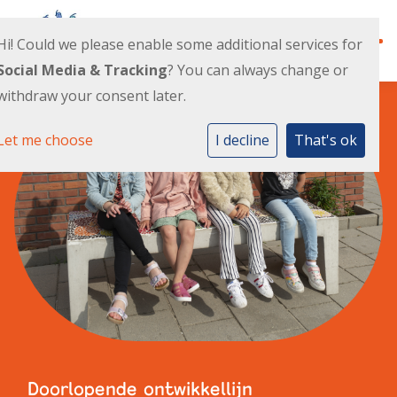
Hi! Could we please enable some additional services for
Social Media & Tracking
? You can always change or
withdraw your consent later.
Ontwikkellijn
Let me choose
I decline
That's ok
Alles over ons
Actueel
Alles bij de hand
Doorlopende ontwikkellijn