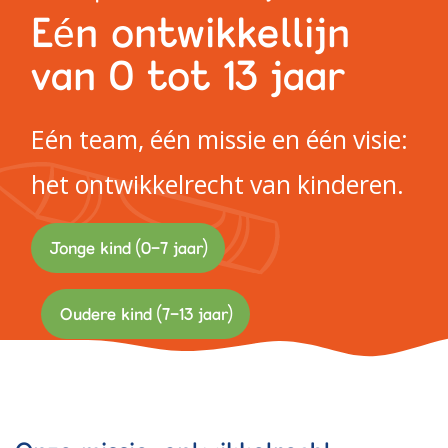
Eén ontwikkellijn
Werken bij PIT
van 0 tot 13 jaar
Eén team, één missie en één visie:
het ontwikkelrecht van kinderen.
Jonge kind (0-7 jaar)
Oudere kind (7-13 jaar)